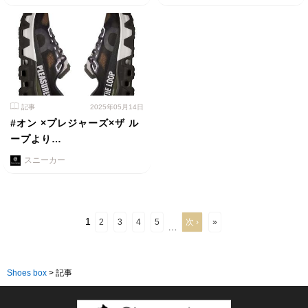
記事
2025年05月14日
#オン ×プレジャーズ×ザ ル
ープより…
スニーカー
1
2
3
4
5
次 ›
»
…
Shoes box
>
記事