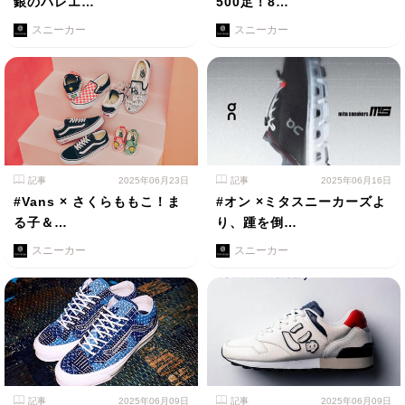
銀のバレエ…
500足！8…
スニーカー
スニーカー
記事
2025年06月23日
記事
2025年06月16日
#Vans × さくらももこ！ま
#オン ×ミタスニーカーズよ
る子＆…
り、踵を倒…
スニーカー
スニーカー
記事
2025年06月09日
記事
2025年06月09日