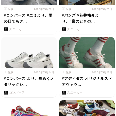
記事
2025年05月26日
記事
2025年05月25日
#コンバース ×エミより、雨
#バンズ ×花井祐介よ
の日でもク…
り、“嵐のときの…
スニーカー
スニーカー
記事
2025年05月24日
記事
2025年05月23日
#コンバース より、煌めくメ
#アディダス オリジナルス ×
タリックシ…
アヴァヴ…
コンバース
スニーカー