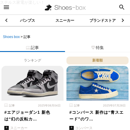
ステルス家電が楽しい！
パンプス
スニーカー
ブランドストア
Shoes box
>
記事
記事
特集
ランキング
新着順
記事
2025年08月04日
記事
2025年07月28日
#エアジョーダン1 新色
#コンバース 新作は“青スエ
は“幻の反転カ…
ード”のワ…
スニーカー
コンバース