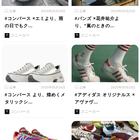
記事
2025年05月26日
記事
2025年05月25日
#コンバース ×エミより、雨
#バンズ ×花井祐介よ
の日でもク…
り、“嵐のときの…
スニーカー
スニーカー
記事
2025年05月24日
記事
2025年05月23日
#コンバース より、煌めくメ
#アディダス オリジナルス ×
タリックシ…
アヴァヴ…
コンバース
スニーカー