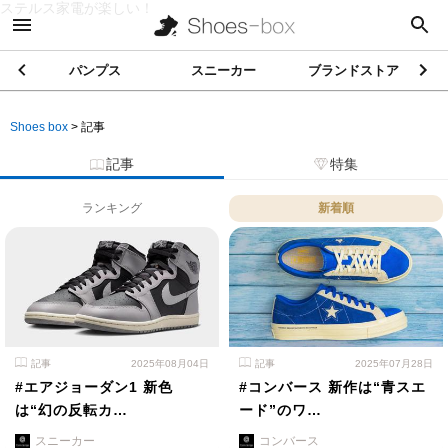
ステルス家電が楽しい！
パンプス
スニーカー
ブランドストア
Shoes box
>
記事
記事
特集
ランキング
新着順
記事
2025年08月04日
記事
2025年07月28日
#エアジョーダン1 新色
#コンバース 新作は“青スエ
は“幻の反転カ…
ード”のワ…
スニーカー
コンバース