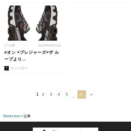
記事
2025年05月14日
#オン ×プレジャーズ×ザ ル
ープより…
スニーカー
1
2
3
4
5
次 ›
»
…
Shoes box
>
記事