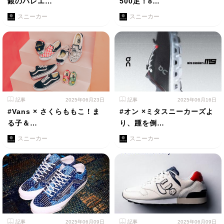
銀のバレエ…
500足！8…
スニーカー
スニーカー
記事
2025年06月23日
記事
2025年06月16日
#Vans × さくらももこ！ま
#オン ×ミタスニーカーズよ
る子＆…
り、踵を倒…
スニーカー
スニーカー
記事
2025年06月09日
記事
2025年06月09日