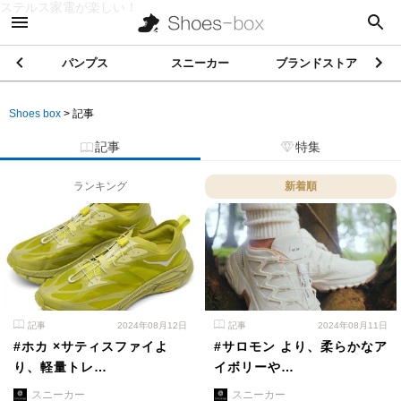
ステルス家電が楽しい！
パンプス
スニーカー
ブランドストア
Shoes box
>
記事
記事
特集
ランキング
新着順
記事
2024年08月12日
記事
2024年08月11日
#ホカ ×サティスファイよ
#サロモン より、柔らかなア
り、軽量トレ…
イボリーや…
スニーカー
スニーカー