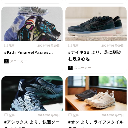
記事
2024年08月10日
記事
2024年08月09日
#Kith ×marvel×asics…
#ナイキSB より、足に馴染
む履き心地…
スニーカー
スニーカー
記事
2024年08月08日
記事
2024年08月07日
#アシックス より、快適ソー
#オン より、ライフスタイル