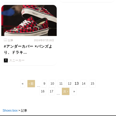
記事
2024年07月19日
#アンダーカバー ×バンズよ
り、ドラキ…
スニーカー
13
«
‹ 前
9
10
11
12
14
15
…
16
17
次 ›
»
…
Shoes box
>
記事