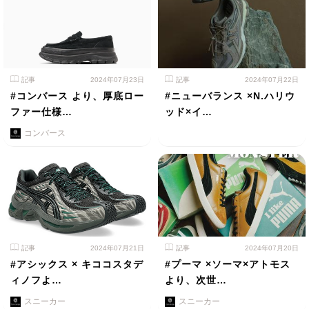
記事
2024年07月23日
記事
2024年07月22日
#コンバース より、厚底ロー
#ニューバランス ×N.ハリウ
ファー仕様…
ッド×イ…
コンバース
記事
2024年07月21日
記事
2024年07月20日
#アシックス × キココスタデ
#プーマ ×ソーマ×アトモス
ィノフよ…
より、次世…
スニーカー
スニーカー