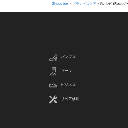
Shoes box
>
ブランドストア
>
#レシピ (Recipe
パンプス
ブーツ
ビジネス
リペア修理