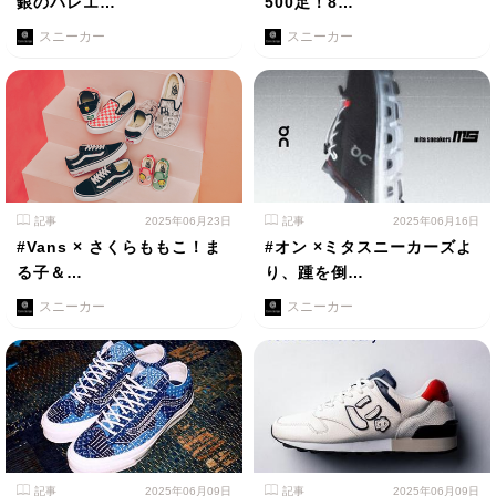
銀のバレエ…
500足！8…
スニーカー
スニーカー
記事
2025年06月23日
記事
2025年06月16日
#Vans × さくらももこ！ま
#オン ×ミタスニーカーズよ
る子＆…
り、踵を倒…
スニーカー
スニーカー
記事
2025年06月09日
記事
2025年06月09日