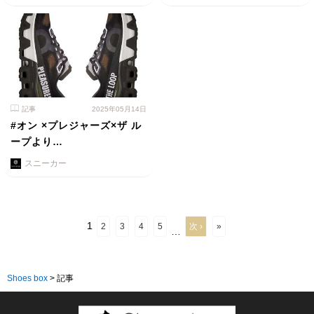
記事
2025年05月14日
#オン ×プレジャーズ×ザ ル
ープより…
スニーカー
1
2
3
4
5
次 ›
»
…
Shoes box
>
記事