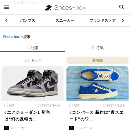
ステルス家電が楽しい！
パンプス
スニーカー
ブランドストア
Shoes box
>
記事
記事
特集
ランキング
新着順
記事
2025年08月04日
記事
2025年07月28日
#エアジョーダン1 新色
#コンバース 新作は“青スエ
は“幻の反転カ…
ード”のワ…
スニーカー
コンバース