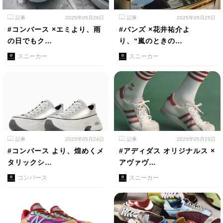
記事
2025年05月26日
記事
2025年05月25日
#コンバース ×エミより、雨
#バンズ ×花井祐介よ
の日でもク…
り、“嵐のときの…
スニーカー
スニーカー
記事
2025年05月24日
記事
2025年05月23日
#コンバース より、煌めくメ
#アディダス オリジナルス ×
タリックシ…
アヴァヴ…
コンバース
スニーカー