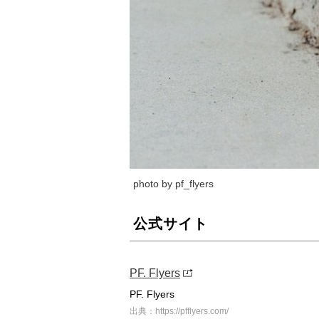
photo by pf_flyers
公式サイト
PF. Flyers
PF. Flyers
出典：https://pfflyers.com/