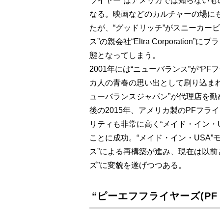
ライヤー”はアメリカでは知らない
なる。映画などのカルチャーの場に
たが、“グッドリッチ”がスニーカー
ス”の親会社“Eltra Corporat
態となってしまう。
2001年には“ニューバランス”が“P
カ人の青春の思い出として刷り込ま
ューバランスジャパン”が代理店を勤
後の2015年、アメリカ製のPFフラ
リティも非常に高く“メイド・イン・
ことに成功。“メイド・イン・USA
ス”による再構築が進み、現在は以前
ズ”に変貌を遂げつつある。
“ピーエフフライヤーズ(PF 