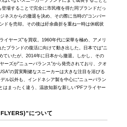
ものはいないスニーカーブランドにまで成長することと
も登場することで完全に市民権を得た同ブランドだっ
ビジネスからの撤退を決め、その際に当時の“コンバー
ion”にブランドを売却。その後は紆余曲折を重ね一時は休眠状
Fフライヤーズ”を買収。1960年代に栄華を極め、アメリ
れたブランドの復活に向けて動き出した。日本では“ニ
めていたが、2014年に日本から撤退。しかし、その
イヤーズが”ニューバランス”から発売されており、クオ
USA”の質実剛健なスニーカーは大きな注目を浴びる
”モデル以外も、インドネシア製を中心に“ニューバラン
とはまったく違う、温故知新な新しい“PFフライヤー
FLYERS)”について