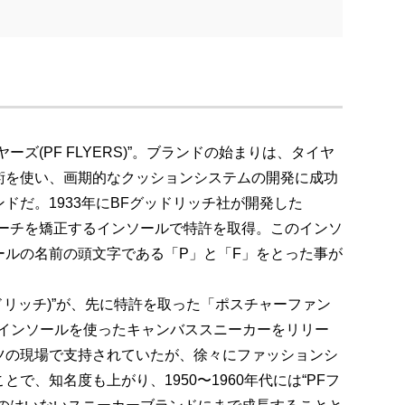
ズ(PF FLYERS)”。ブランドの始まりは、タイヤ
術を使い、画期的なクッションシステムの開発に成功
ドだ。1933年にBFグッドリッチ社が開発した
という3点アーチを矯正するインソールで特許を取得。このインソ
ールの名前の頭文字である「P」と「F」をとった事が
ッドリッチ)”が、先に特許を取った「ポスチャーファン
ion)」のインソールを使ったキャンバススニーカーをリリー
ツの現場で支持されていたが、徐々にファッションシ
で、知名度も上がり、1950〜1960年代には“PFフ