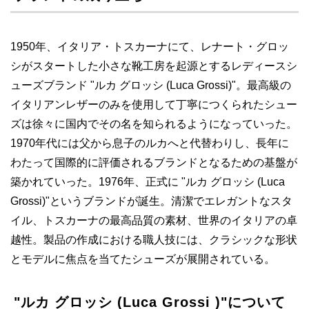
1950年、イタリア・トスカーナにて、レナート・グロッ
シがスタートした小さな靴工房を起源とするレディースシ
ューズブランド "ルカ グロッシ (Luca Grossi)"。最高級の
イタリアンレザーのみを使用して丁寧につくられたシュー
ズは徐々に国内でその名を知られるようになっていった。
1970年代には父から息子のルカへと代替わりし、長年に
わたって国際的に評価されるブランドとなるための基盤が
築かれていった。1976年、正式に "ルカ グロッシ (Luca
Grossi)"というブランドが誕生。清潔でエレガントなスタ
イル、トスカーナの最高品質の素材、世界のイタリアの卓
越性。製品の作成における職人技には、クラシックな形状
とモデルに焦点を当てたシューズが展開されている。
"ルカ グロッシ (Luca Grossi )"について