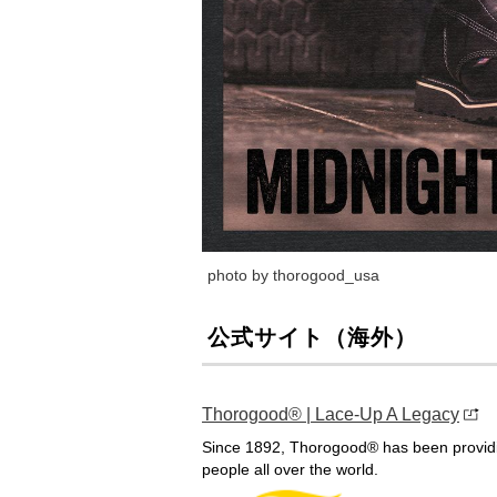
photo by thorogood_usa
公式サイト（海外）
Thorogood® | Lace-Up A Legacy
Since 1892, Thorogood® has been providin
people all over the world.