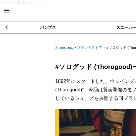
ステルス家電が楽しい！
パンプス
スニーカー
Shoes box
>
ブランドストア
>
#ソログッド (Thor
#ソログッド (Thorogood)
1892年にスタートした、ウェイン
(Thorogood)”。今回は質実剛
しているシューズを展開する同ブラ