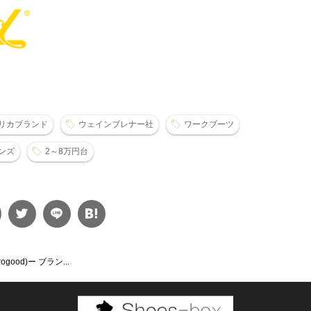
リカブランド
ウェインブレナー社
ワークブーツ
ンズ
2～8万円台
ogood)ー ブラン...