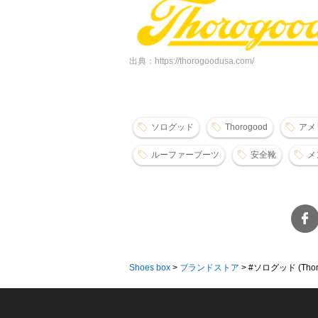
出典：https://thorogoodusa.com/
ソログッド
Thorogood
アメ
ルーファーブーツ
安全靴
メ
Shoes box
>
ブランドストア
>
#ソログッド (Thor