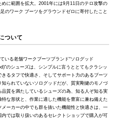
めに範囲を拡大。2001年には9月11日のテロ攻撃の
0足のワーク ブーツをグラウンドゼロに寄付したこと
)”について
いている老舗ワークブーツブランド“ソログッド
orogood)”のシューズは、シンプルに言うととてもクラシッ
できるタフで快適さ、そしてサポート力のあるブーツ
り知られていないソログッドだが、質実剛健のモノづ
る品質を満たしているシューズの為、知る人ぞ知る実
独特な形状と、作業に適した機能を豊富に兼ね備えた
ツメーカーの中でも群を抜いた機能性と快適さは、一
国内では取り扱いのあるセレクトショップで購入が可