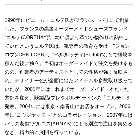
1990年にピエール・コルテ氏がフランス・パリにて創業
した、フランスの高級オーダーメイドシューズブランド
”コルテ(CORTHAY)”。幼い頃より革の小物作りに熱中し
ていたというコルテ氏は、靴専門の教育を受け、"ジョン
ロブ(JOHN LOBB)"、"ベルルッティ(Berluti)"などで経験を
積んだ後に独立。当初はオーダーメイドで注文を受けるも
のの、創業者のアーティストとしての性格が強く反映さ
れ、デザイナー色が全面に出たアイテムを多数取り扱って
いたが、2001年にはこれまでオーダーメイド一本だった
方針を変え、既製品(プレタポルテ)ラインの「コルテ」を
発表。2004年には東京・南青山にお店をオープン、2006
年に"ヨウジヤマモト"とのコラボレーション、2007年には
パリの老舗"アルニス(ARNYS)"による別注で注目を集める
など、精力的に展開を行っている。