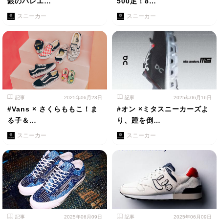
銀のバレエ…
500足！8…
スニーカー
スニーカー
記事
2025年06月23日
記事
2025年06月16日
#Vans × さくらももこ！ま
#オン ×ミタスニーカーズよ
る子＆…
り、踵を倒…
スニーカー
スニーカー
記事
2025年06月09日
記事
2025年06月09日