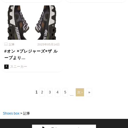
記事
2025年05月14日
#オン ×プレジャーズ×ザ ル
ープより…
スニーカー
1
2
3
4
5
次 ›
»
…
Shoes box
>
記事