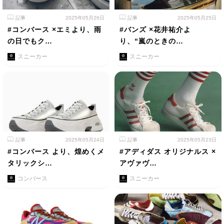
記事
2025年05月26日
記事
2025年05月25日
#コンバース ×エミより、雨
#バンズ ×花井祐介よ
の日でもク…
り、“嵐のときの…
スニーカー
スニーカー
記事
2025年05月24日
記事
2025年05月23日
#コンバース より、煌めくメ
#アディダス オリジナルス ×
タリックシ…
アヴァヴ…
コンバース
スニーカー