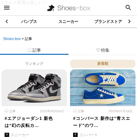
ステルス家電が楽しい！
パンプス
スニーカー
ブランドストア
Shoes box
>
記事
記事
特集
ランキング
新着順
記事
2025年08月04日
記事
2025年07月28日
#エアジョーダン1 新色
#コンバース 新作は“青スエ
は“幻の反転カ…
ード”のワ…
スニーカー
コンバース