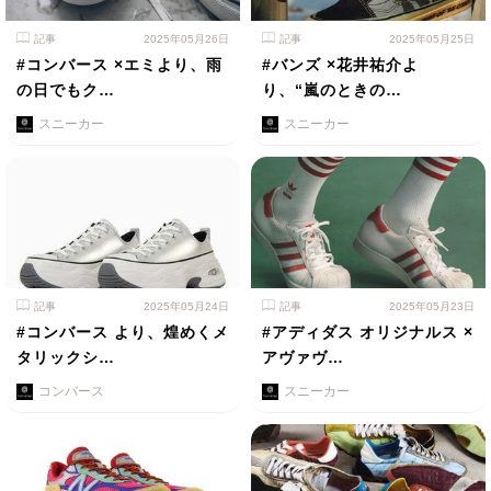
記事
2025年05月26日
記事
2025年05月25日
#コンバース ×エミより、雨
#バンズ ×花井祐介よ
の日でもク…
り、“嵐のときの…
スニーカー
スニーカー
記事
2025年05月24日
記事
2025年05月23日
#コンバース より、煌めくメ
#アディダス オリジナルス ×
タリックシ…
アヴァヴ…
コンバース
スニーカー