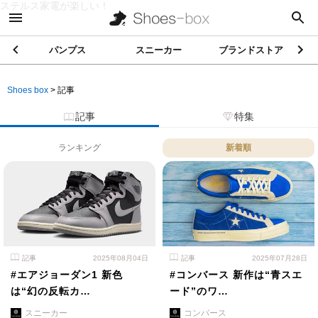
ステルス家電が楽しい！
パンプス
スニーカー
ブランドストア
Shoes box
>
記事
記事
特集
ランキング
新着順
記事
2025年08月04日
記事
2025年07月28日
#エアジョーダン1 新色
#コンバース 新作は“青スエ
は“幻の反転カ…
ード”のワ…
スニーカー
コンバース