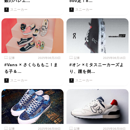
銀のバレエ…
500足！8…
スニーカー
スニーカー
記事
2025年06月23日
記事
2025年06月16日
#Vans × さくらももこ！ま
#オン ×ミタスニーカーズよ
る子＆…
り、踵を倒…
スニーカー
スニーカー
記事
2025年06月09日
記事
2025年06月09日