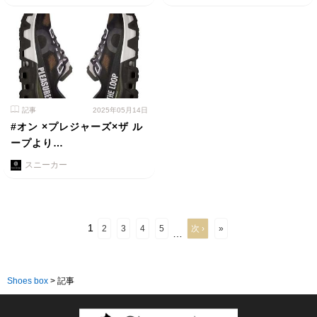
記事
2025年05月14日
#オン ×プレジャーズ×ザ ル
ープより…
スニーカー
1
2
3
4
5
次 ›
»
…
Shoes box
>
記事