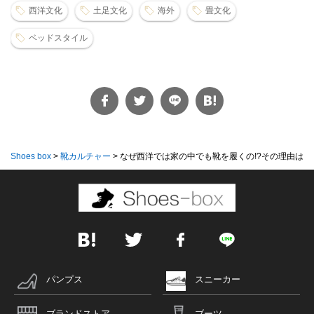
西洋文化
土足文化
海外
畳文化
ベッドスタイル
Shoes box
>
靴カルチャー
>
なぜ西洋では家の中でも靴を履くの!?その理由は...
パンプス
スニーカー
ブランドストア
ブーツ