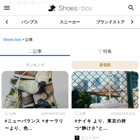
ステルス家電が楽しい！
パンプス
スニーカー
ブランドストア
Shoes box
>
記事
記事
特集
ランキング
新着順
記事
2025年05月13日
記事
2025年05月12日
#ニューバランス ×オーラリ
#ナイキ より、東京の持
ーより、色…
つ“静けさ”と…
スニーカー