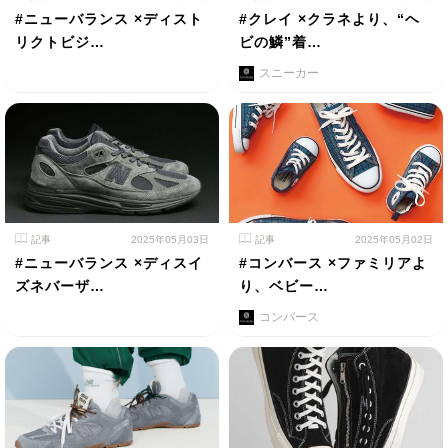
#ニューバランス ×ディスト
#クレイ ×クラネより、“ヘ
リクトビジ…
ビの鱗”着…
スニーカー
記事
2025年05月03日
記事
2025年05月02日
#ニューバランス ×ディスイ
#コンバース ×ファミリアよ
ズネバーザ…
り、ベビー…
コンバース