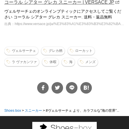
コーラル シアター グレカ スニーカー | VERSACE JP
ヴェルサーチェのオンラインブティックにアクセスしてご覧くだ
さい コーラル シアター グレカ スニーカー. 送料・返品無料
出典：https://www.versace.jp/ja/%E3%83%A1%E3%83%B3%E3%82%BA/%E3%82%B7%E3%83%A5%E3%83%BC%E3%82%BA/%E3%82%B9%E3%83%8B%E3%83%BC%E3%82%AB%E3%83%BC/%E3%82%B3%E3%83%BC%E3%83%A9%E3%83%AB-%E3%82%B7%E3%82%A2%E3%82%BF%E3%83%BC-%E3%82%B0%E3%83%AC%E3%82%AB-%E3%82%B9%E3%83%8B%E3%83%BC%E3%82%AB%E3%83%BC/1014460-1A15322_5B020.html
ヴェルサーチェ
グレカ柄
ローカット
ラ ヴァカンツァ
休暇
海
メンズ
Shoes box
>
スニーカー
>
#ヴェルサーチェ より、カラフルな”海の世界”...