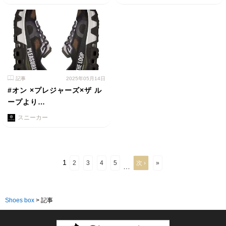
記事
2025年05月14日
#オン ×プレジャーズ×ザ ル
ープより…
スニーカー
1
2
3
4
5
次 ›
»
…
Shoes box
>
記事