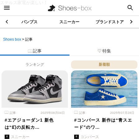
ステルス家電が楽しい！
パンプス
スニーカー
ブランドストア
Shoes box
>
記事
記事
特集
ランキング
新着順
記事
2025年08月04日
記事
2025年07月28日
#エアジョーダン1 新色
#コンバース 新作は“青スエ
は“幻の反転カ…
ード”のワ…
スニーカー
コンバース