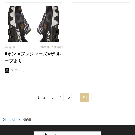
記事
2025年05月14日
#オン ×プレジャーズ×ザ ル
ープより…
スニーカー
1
2
3
4
5
次 ›
»
…
Shoes box
>
記事