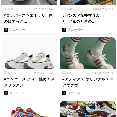
記事
2025年05月26日
記事
2025年05月25日
#コンバース ×エミより、雨
#バンズ ×花井祐介よ
の日でもク…
り、“嵐のときの…
スニーカー
スニーカー
記事
2025年05月24日
記事
2025年05月23日
#コンバース より、煌めくメ
#アディダス オリジナルス ×
タリックシ…
アヴァヴ…
コンバース
スニーカー