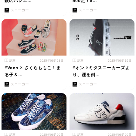
銀のバレエ…
500足！8…
スニーカー
スニーカー
記事
2025年06月23日
記事
2025年06月16日
#Vans × さくらももこ！ま
#オン ×ミタスニーカーズよ
る子＆…
り、踵を倒…
スニーカー
スニーカー
記事
2025年06月09日
記事
2025年06月09日