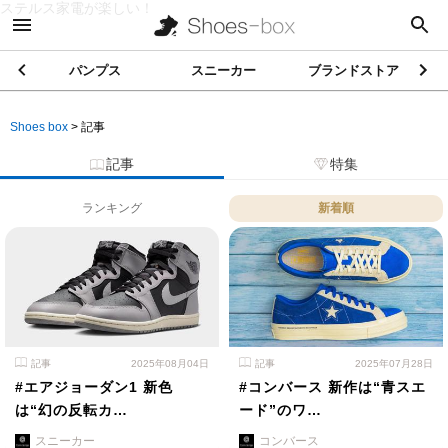
ステルス家電が楽しい！
パンプス
スニーカー
ブランドストア
Shoes box
>
記事
記事
特集
ランキング
新着順
記事
2025年08月04日
記事
2025年07月28日
#エアジョーダン1 新色
#コンバース 新作は“青スエ
は“幻の反転カ…
ード”のワ…
スニーカー
コンバース