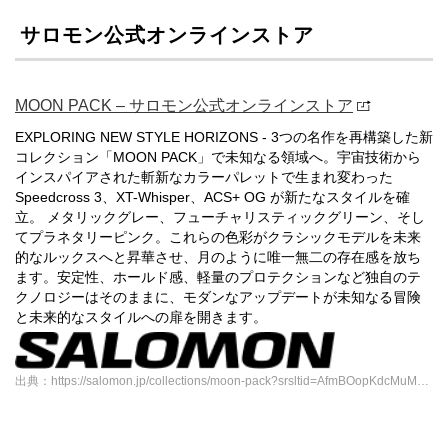
サロモン公式オンラインストア
MOON PACK – サロモン公式オンラインストア
EXPLORING NEW STYLE HORIZONS - 3つの名作を再構築した新
コレクション「MOON PACK」で未知なる領域へ。宇宙技術から
インスパイアされた斬新なカラーパレットで生まれ変わった
Speedcross 3、XT-Whisper、ACS+ OG が新たなスタイルを確
立。 メタリックグレー、フューチャリスティックグリーン、そし
てプラネタリーピンク。これらの色彩がクラシックモデルを未来
的なルックスへと昇華させ、月のように唯一無二の存在感を放ち
ます。安定性、ホールド感、軽量のプロテクションなど独自のテ
クノロジーはそのままに、モダンなアップデートが未知なる冒険
と未来的なスタイルへの扉を開きます。
出典：https://salomon.jp/collections/moon-pack?srsltid=AfmBOopKdcMuM8S1NKPYsY8cDSwOnrQeLYLZtxEDxa1C5-P0wrYtBSQN