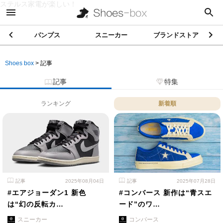
ステルス家電が楽しい！
パンプス
スニーカー
ブランドストア
Shoes box
>
記事
記事
特集
ランキング
新着順
記事
2025年08月04日
記事
2025年07月28日
#エアジョーダン1 新色
#コンバース 新作は“青スエ
は“幻の反転カ…
ード”のワ…
スニーカー
コンバース