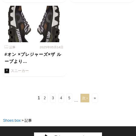
記事
2025年05月14日
#オン ×プレジャーズ×ザ ル
ープより…
スニーカー
1
2
3
4
5
次 ›
»
…
Shoes box
>
記事