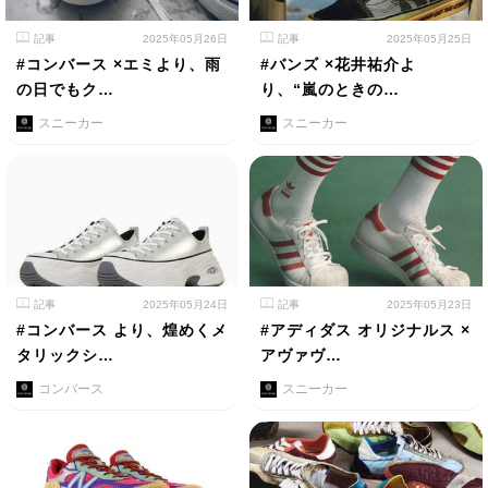
記事
2025年05月26日
記事
2025年05月25日
#コンバース ×エミより、雨
#バンズ ×花井祐介よ
の日でもク…
り、“嵐のときの…
スニーカー
スニーカー
記事
2025年05月24日
記事
2025年05月23日
#コンバース より、煌めくメ
#アディダス オリジナルス ×
タリックシ…
アヴァヴ…
コンバース
スニーカー