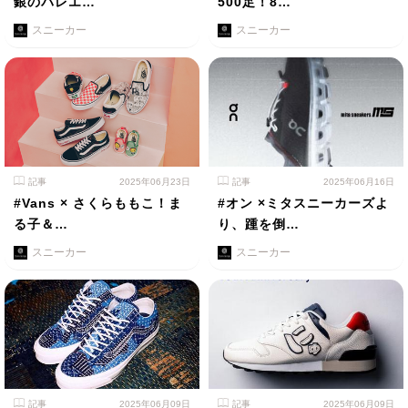
銀のバレエ…
500足！8…
スニーカー
スニーカー
記事
2025年06月23日
記事
2025年06月16日
#Vans × さくらももこ！ま
#オン ×ミタスニーカーズよ
る子＆…
り、踵を倒…
スニーカー
スニーカー
記事
2025年06月09日
記事
2025年06月09日