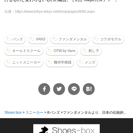
出典：https://www.billys-tokyo.net/shop/pages/l690.aspx
バンズ
VANS
ファンダメンタル
コラボモデル
オールドスクール
OTW by Vans
刺し子
ニットスニーカー
幾何学模様
メンズ
Shoes box
>
スニーカー
>
#バンズ ×ファンダメンタルより、日本の伝統的...