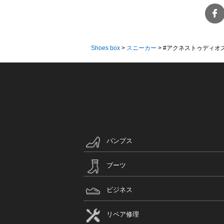
Shoes box
>
スニーカー
>
#アクネストゥディオズ 
パンプス
ブーツ
ビジネス
リペア修理