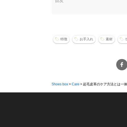
目次
特徴
お手入れ
素材
Shoes box
>
Care
>
起毛皮革のケア方法とは一体何