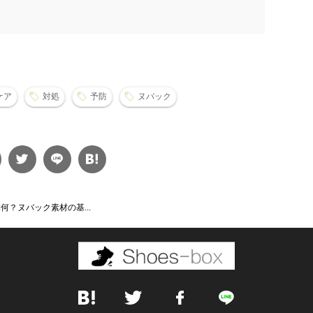
ケア
対処
予防
ヌバック
？ヌバック素材の基...