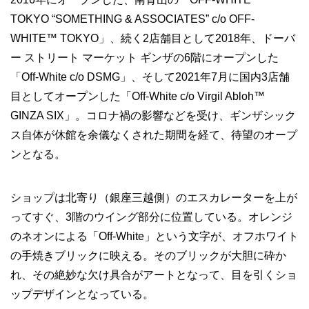
TOKYO “SOMETHING & ASSOCIATES” c/o OFF-
WHITE™ TOKYO」、続く2店舗目として2018年、ドーバ
ー ストリート マーケット ギンザの6階にオープンした
「Off-White c/o DSMG」、そして2021年7月に国内3店舗
目としてオープンした「Off-White c/o Virgil Abloh™
GINZA SIX」。コロナ禍の影響などを受け、ギンザシック
ス自体が休館を余儀なくされた期間を経て、待望のオープ
ンとなる。
ショップは北寄り（銀座三越側）のエスカレーターを上が
ってすぐ、3階のウイング部分に位置している。オレンジ
のネオンによる「Off-White」という文字が、オフホワイト
の手焼きブリックに映える。そのブリックが大胆に砕か
れ、その絶妙な欠け具合がアートとなって、目を引くショ
ップデザインとなっている。