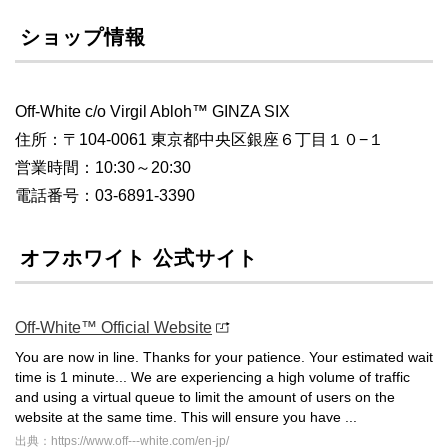
ショップ情報
Off-White c/o Virgil Abloh™ GINZA SIX
住所：〒104-0061 東京都中央区銀座６丁目１０−１
営業時間：10:30～20:30
電話番号：03-6891-3390
オフホワイト 公式サイト
Off-White™ Official Website
You are now in line. Thanks for your patience. Your estimated wait
time is 1 minute... We are experiencing a high volume of traffic
and using a virtual queue to limit the amount of users on the
website at the same time. This will ensure you have ...
出典：https://www.off---white.com/en-jp/