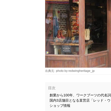
出典元:
photo by redwingheritage_jp
目次
創業から100年、ワークブーツの代名詞と
国内3店舗目となる直営店「レッド・
ショップ情報