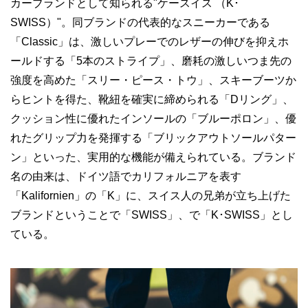
カーブランドとして知られる"ケースイス （K･
SWISS）"。同ブランドの代表的なスニーカーである
「Classic」は、激しいプレーでのレザーの伸びを抑えホ
ールドする「5本のストライプ」、磨耗の激しいつま先の
強度を高めた「スリー・ピース・トウ」、スキーブーツか
らヒントを得た、靴紐を確実に締められる「Dリング」、
クッション性に優れたインソールの「ブルーポロン」、優
れたグリップ力を発揮する「ブリックアウトソールパター
ン」といった、実用的な機能が備えられている。ブランド
名の由来は、ドイツ語でカリフォルニアを表す
「Kalifornien」の「K」に、スイス人の兄弟が立ち上げた
ブランドということで「SWISS」、で「K･SWISS」とし
ている。