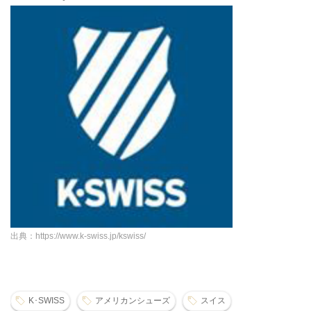
出典：https://www.k-swiss.jp/kswiss/
K･SWISS
アメリカンシューズ
スイス