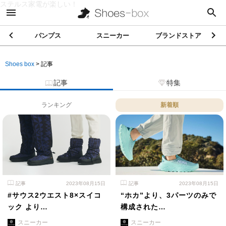
ステルス家電が楽しい！
パンプス
スニーカー
ブランドストア
Shoes box
>
記事
記事
特集
ランキング
新着順
記事
2023年08月15日
記事
2023年08月15日
#サウス2ウエスト8×スイコ
“ホカ”より、3パーツのみで
ック より…
構成された…
スニーカー
スニーカー