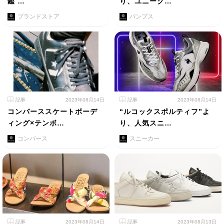
鑑 …
り、ユニーク…
ブランドストア
パンプス
記事
2023年08月14日
記事
2023年08月14日
コンバーススケートボーデ
“ルコックスポルティフ”よ
ィング×テンボ…
り、人気スニ…
コンバース
スニーカー
記事
2023年08月14日
記事
2023年08月13日