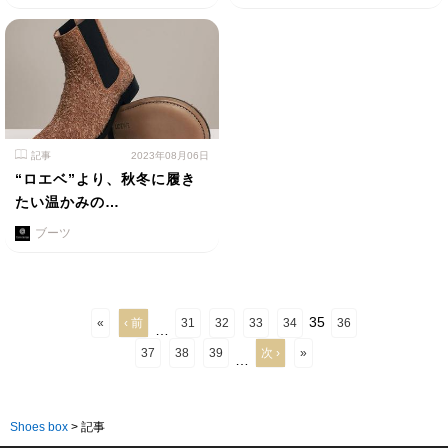
記事
2023年08月06日
“ロエベ”より、秋冬に履き
たい温かみの…
ブーツ
35
«
‹ 前
31
32
33
34
36
…
37
38
39
次 ›
»
…
Shoes box
>
記事