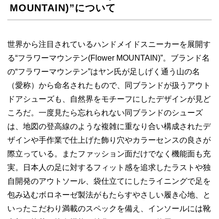
MOUNTAIN)”について
世界から注目されているハンドメイドスニーカーを展開す
る“フラワーマウンテン(Flower MOUNTAIN)”。ブランド名
の“フラワーマウンテン”はヤン氏が足しげく通う山の名
（愛称）から命名されたもので、同ブランドが扱うアウト
ドアシューズも、自然界をモチーフにしたデザインが見ど
ころだ。一度見たら忘れられない同ブランドのシューズ
は、地図の登高線のような複雑に重なり合い構成されたデ
ザインや手作業で仕上げた飾り穴やカラーセンスの良さが
際立っている。またファッション面だけでなく機能面も充
実。日本人の足に対するフィット感を追求したラストや独
自開発のアウトソール、袋仕立てにしたライニングで足を
包み込むボロネーゼ製法がもたらすやさしい履き心地、と
いったこだわり満載のスペックを備え、インソールには靴