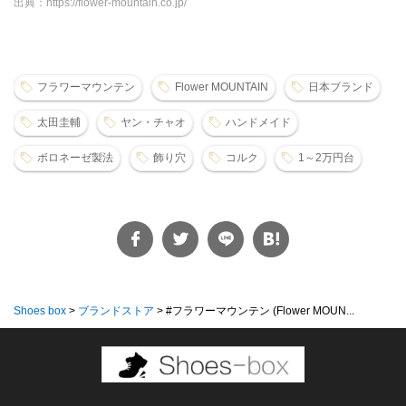
出典：https://flower-mountain.co.jp/
フラワーマウンテン
Flower MOUNTAIN
日本ブランド
太田圭輔
ヤン・チャオ
ハンドメイド
ボロネーゼ製法
飾り穴
コルク
1～2万円台
Shoes box
>
ブランドストア
>
#フラワーマウンテン (Flower MOUN...