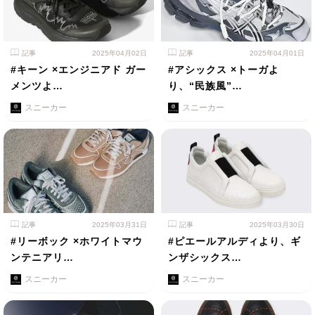
記事
2025年04月02日
記事
2025年04月01日
#キーン ×エンジニアド ガー
#アシックス ×トーガよ
メンツよ…
り、“民族風”…
スニーカー
スニーカー
記事
2025年03月31日
記事
2025年03月30日
#リーボック ×ホワイトマウ
#ピエールアルディより、ギ
ンテニアリ…
ンザシックス…
スニーカー
スニーカー