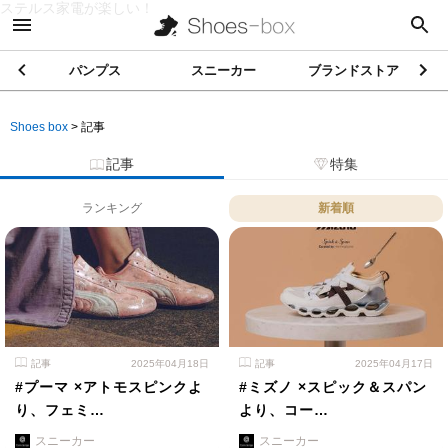
ステルス家電が楽しい！
パンプス
スニーカー
ブランドストア
Shoes box
>
記事
記事
特集
ランキング
新着順
記事
2025年04月18日
記事
2025年04月17日
#プーマ ×アトモスピンクよ
#ミズノ ×スピック＆スパン
り、フェミ…
より、コー…
スニーカー
スニーカー