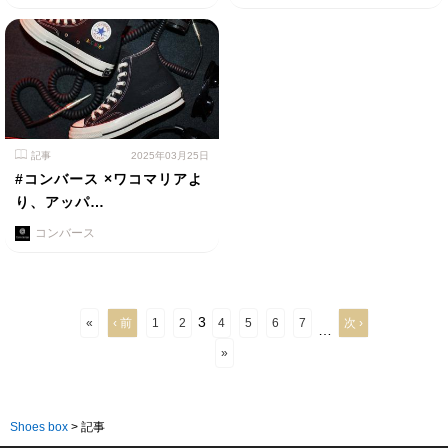
記事
2025年03月25日
#コンバース ×ワコマリアよ
り、アッパ…
コンバース
3
«
‹ 前
1
2
4
5
6
7
次 ›
…
»
Shoes box
>
記事