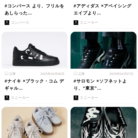
#コンバース より、フリルを
#アディダス ×アベイシング
あしらった…
エイプより…
コンバース
スニーカー
記事
2025年04月08日
記事
2025年04月07日
#ナイキ ×ブラック・コム デ
#サロモン ×ソフネットよ
ギャル…
り、“東京”…
スニーカー
スニーカー