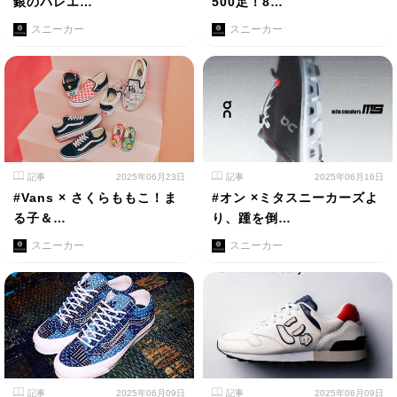
銀のバレエ…
500足！8…
スニーカー
スニーカー
記事
2025年06月23日
記事
2025年06月16日
#Vans × さくらももこ！ま
#オン ×ミタスニーカーズよ
る子＆…
り、踵を倒…
スニーカー
スニーカー
記事
2025年06月09日
記事
2025年06月09日