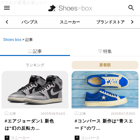
ステルス家電が楽しい！
パンプス
スニーカー
ブランドストア
Shoes box
>
記事
記事
特集
ランキング
新着順
記事
2025年08月04日
記事
2025年07月28日
#エアジョーダン1 新色
#コンバース 新作は“青スエ
は“幻の反転カ…
ード”のワ…
スニーカー
コンバース