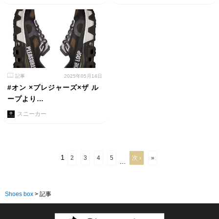
記事
2025年05月14日
#オン ×プレジャーズ×ザ ル
ープより…
スニーカー
1
2
3
4
5
次 ›
»
…
Shoes box
>
記事