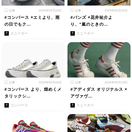
記事
2025年05月26日
記事
2025年05月25日
#コンバース ×エミより、雨
#バンズ ×花井祐介よ
の日でもク…
り、“嵐のときの…
スニーカー
スニーカー
記事
2025年05月24日
記事
2025年05月23日
#コンバース より、煌めくメ
#アディダス オリジナルス ×
タリックシ…
アヴァヴ…
コンバース
スニーカー