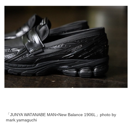
「JUNYA WATANABE MAN×New Balance 1906L」photo by
mark.yamaguchi