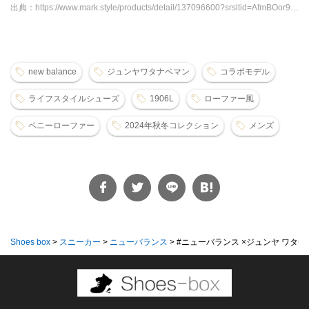
出典：https://www.mark.style/products/detail/137096600?srsltid=AfmBOor9mauU59HSIOt9Wbw8mH8K6GPyYNqJMX9Daql356AuHW6j34Kd
new balance
ジュンヤワタナベマン
コラボモデル
ライフスタイルシューズ
1906L
ローファー風
ペニーローファー
2024年秋冬コレクション
メンズ
Shoes box
>
スニーカー
>
ニューバランス
>
#ニューバランス ×ジュンヤ ワタナベ 