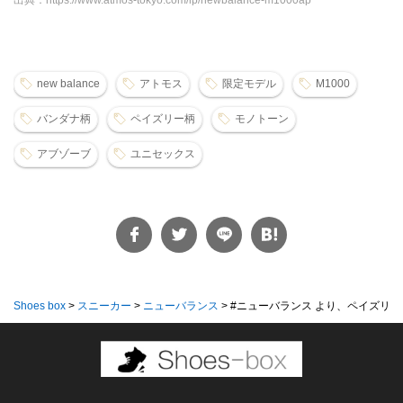
出典：https://www.atmos-tokyo.com/lp/newbalance-m1000ap
new balance
アトモス
限定モデル
M1000
バンダナ柄
ペイズリー柄
モノトーン
アブゾーブ
ユニセックス
Shoes box
>
スニーカー
>
ニューバランス
>
#ニューバランス より、ペイズリー柄