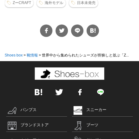
ZーCRAFT
海外モデル
日本未発売
Shoes box
>
靴情報
>
世界中から集められたシューズが所狭しと並ぶ「Z...
パンプス
スニーカー
ブランドストア
ブーツ