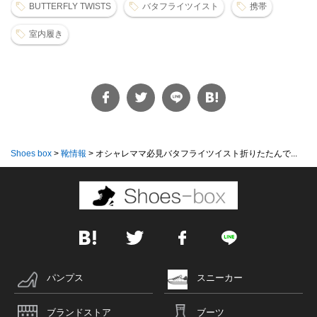
BUTTERFLY TWISTS
バタフライツイスト
携帯
室内履き
Shoes box
>
靴情報
>
オシャレママ必見バタフライツイスト折りたたんで...
パンプス
スニーカー
ブランドストア
ブーツ