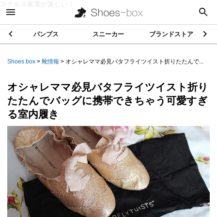
ステルス家電が楽しい！
パンプス
スニーカー
ブランドストア
Shoes box
>
靴情報
>
オシャレママ必見バタフライツイスト折りたたんで...
オシャレママ必見バタフライツイスト折り
たたんでバッグに携帯できちゃう可愛すぎ
る室内履き