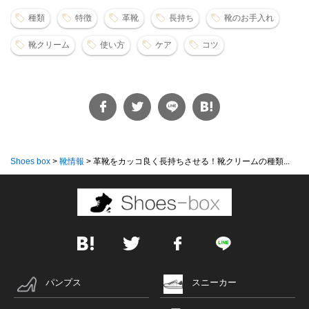
種類
特徴
革靴
長持ち
靴のお手入れ
靴クリーム
使い方
ケア
コツ
Shoes box
>
靴情報
>
革靴をカッコ良く長持ちさせる！靴クリームの種類...
パンプス
スニーカー