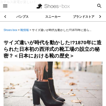
ステルス家電が楽しい！
パンプス
スニーカー
ブランドストア
Shoes box
>
靴情報
>
サイズ違いが時代を動かした!?1870年に造ら...
サイズ違いが時代を動かした!?1870年に造
られた日本初の西洋式の靴工場の設立の秘
密？＜日本における靴の歴史＞