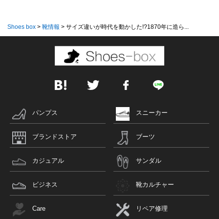
Shoes box
>
靴情報
>
サイズ違いが時代を動かした!?1870年に造ら...
パンプス
スニーカー
ブランドストア
ブーツ
カジュアル
サンダル
ビジネス
靴カルチャー
Care
リペア修理