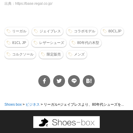
出典：https://base.regal.co.jp/
リーガル
ジェイプレス
コラボモデル
80CLJP
81CL JP
レザーシューズ
80年代の木型
コルクソール
限定販売
メンズ
Shoes box
>
ビジネス
>
リーガル×ジェイプレスより、80年代シューズを...