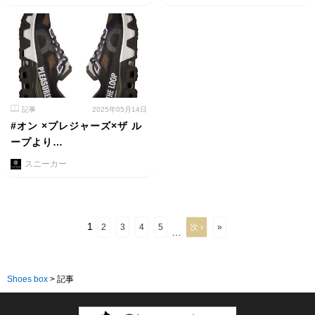
記事
2025年05月14日
#オン ×プレジャーズ×ザ ル
ープより…
スニーカー
1
2
3
4
5
次 ›
»
…
Shoes box
>
記事