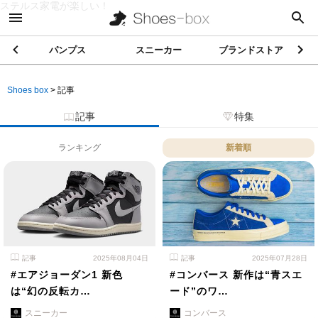
ステルス家電が楽しい！
パンプス
スニーカー
ブランドストア
Shoes box
>
記事
記事
特集
ランキング
新着順
記事
2025年08月04日
記事
2025年07月28日
#エアジョーダン1 新色
#コンバース 新作は“青スエ
は“幻の反転カ…
ード”のワ…
スニーカー
コンバース