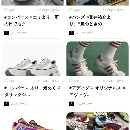
記事
2025年05月26日
記事
2025年05月25日
#コンバース ×エミより、雨
#バンズ ×花井祐介よ
の日でもク…
り、“嵐のときの…
スニーカー
スニーカー
記事
2025年05月24日
記事
2025年05月23日
#コンバース より、煌めくメ
#アディダス オリジナルス ×
タリックシ…
アヴァヴ…
コンバース
スニーカー