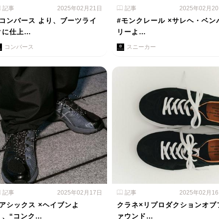
記事
2025年02月21日
記事
2025年02月2
#コンバース より、ブーツライ
#モンクレール ×サレヘ・ベン
クに仕上…
リーよ…
コンバース
スニーカー
記事
2025年02月17日
記事
2025年02月1
#アシックス ×ヘイブンよ
クラネ×リプロダクションオブ
り、“コンク…
ァウンド…