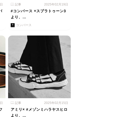
0日
記事
2025年02月19日
バ
#コンバース ×スプラトゥーン3
より、…
コンバース
6日
記事
2025年02月15日
フ
アミリ× #メゾンミハラヤスヒロ
より、…