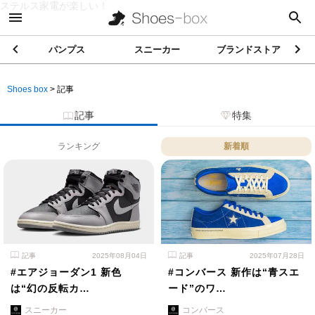
ステルス家電が楽しい！
パンプス
スニーカー
ブランドストア
Shoes box
>
記事
記事
特集
ランキング
新着順
記事
2025年08月04日
記事
2025年07月28日
#エアジョーダン1 新色
#コンバース 新作は“青スエ
は“幻の反転カ…
ード”のワ…
スニーカー
コンバース