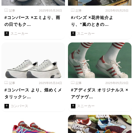
記事
2025年05月26日
記事
2025年05月25日
#コンバース ×エミより、雨
#バンズ ×花井祐介よ
の日でもク…
り、“嵐のときの…
スニーカー
スニーカー
記事
2025年05月24日
記事
2025年05月23日
#コンバース より、煌めくメ
#アディダス オリジナルス ×
タリックシ…
アヴァヴ…
コンバース
スニーカー