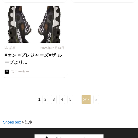
記事
2025年05月14日
#オン ×プレジャーズ×ザ ル
ープより…
スニーカー
1
2
3
4
5
次 ›
»
…
Shoes box
>
記事