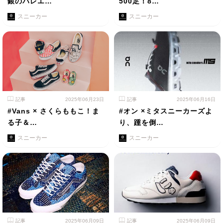
銀のバレエ…
500足！8…
スニーカー
スニーカー
記事
2025年06月23日
記事
2025年06月16日
#Vans × さくらももこ！ま
#オン ×ミタスニーカーズよ
る子＆…
り、踵を倒…
スニーカー
スニーカー
記事
2025年06月09日
記事
2025年06月09日