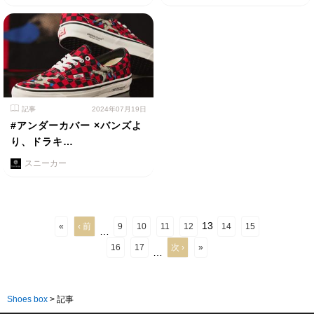
記事
2024年07月19日
#アンダーカバー ×バンズよ
り、ドラキ…
スニーカー
13
«
‹ 前
9
10
11
12
14
15
…
16
17
次 ›
»
…
Shoes box
>
記事