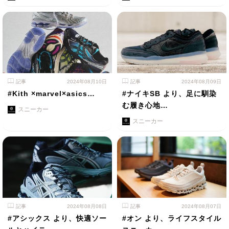
記事
2024年08月10日
記事
2024年08月09日
#Kith ×marvel×asics…
#ナイキSB より、足に馴染
む履き心地…
スニーカー
スニーカー
記事
2024年08月08日
記事
2024年08月07日
#アシックス より、快適ソー
#オン より、ライフスタイル