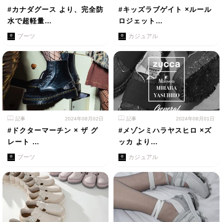
#カナダグース より、完全防
#キッズラブゲイト ×ルール
水で超軽量…
ロジェット…
ブーツ
カジュアル
記事
2024年08月02日
記事
2024年08月01日
#ドクターマーチン × ザ グ
#メゾンミハラヤスヒロ ×ズ
レート …
ッカ より…
ブーツ
カジュアル