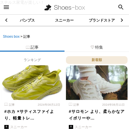
ステルス家電が楽しい！
パンプス
スニーカー
ブランドストア
Shoes box
>
記事
記事
特集
ランキング
新着順
記事
2024年08月12日
記事
2024年08月11日
#ホカ ×サティスファイよ
#サロモン より、柔らかなア
り、軽量トレ…
イボリーや…
スニーカー
スニーカー