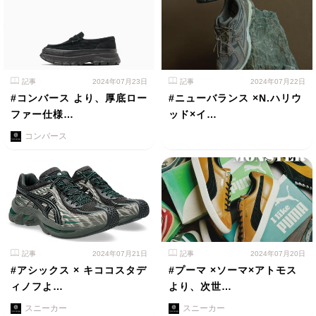
記事
2024年07月23日
記事
2024年07月22日
#コンバース より、厚底ロー
#ニューバランス ×N.ハリウ
ファー仕様…
ッド×イ…
コンバース
記事
2024年07月21日
記事
2024年07月20日
#アシックス × キココスタデ
#プーマ ×ソーマ×アトモス
ィノフよ…
より、次世…
スニーカー
スニーカー