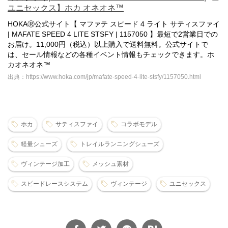
ユニセックス】ホカ オネオネ™
HOKAⓇ公式サイト【 マファテ スピード 4 ライト サティスファイ
| MAFATE SPEED 4 LITE STSFY | 1157050 】最短で2営業日での
お届け。11,000円（税込）以上購入で送料無料。公式サイトで
は、セール情報などの各種イベント情報もチェックできます。ホ
カオネオネ™
出典：https://www.hoka.com/jp/mafate-speed-4-lite-stsfy/1157050.html
ホカ
サティスファイ
コラボモデル
軽量シューズ
トレイルランニングシューズ
ヴィンテージ加工
メッシュ素材
スピードレースシステム
ヴィンテージ
ユニセックス