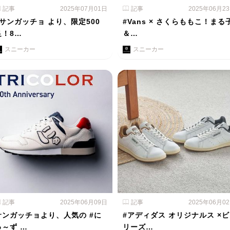
記事
2025年07月01日
記事
2025年06月2
#サンガッチョ より、限定500
#Vans × さくらももこ！まる
足！8…
＆…
スニーカー
スニーカー
記事
2025年06月09日
記事
2025年06月0
サンガッチョより、人気の #に
#アディダス オリジナルス ×ビ
ゅ～ず …
リーズ…