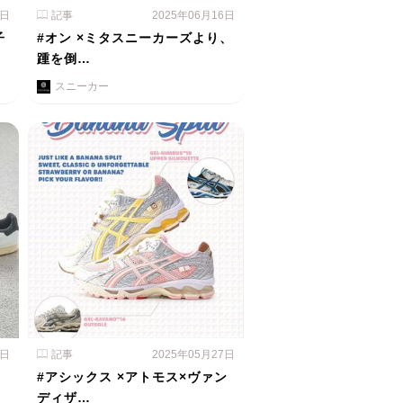
3日
記事
2025年06月16日
子
#オン ×ミタスニーカーズより、
踵を倒…
スニーカー
2日
記事
2025年05月27日
#アシックス ×アトモス×ヴァン
ディザ…