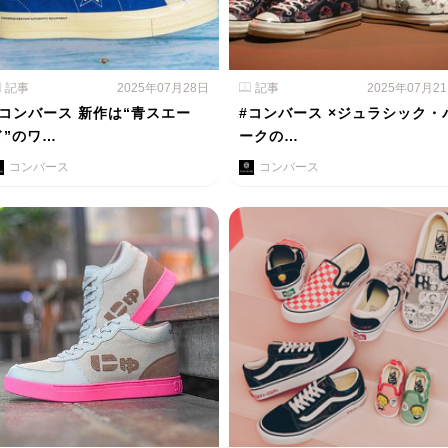
記事
2025年07月28日
記事
2025年07月2
#コンバース 新作は“青スエー
#コンバース ×ジュラシック・
ド”のワ…
ークの…
コンバース
コンバース