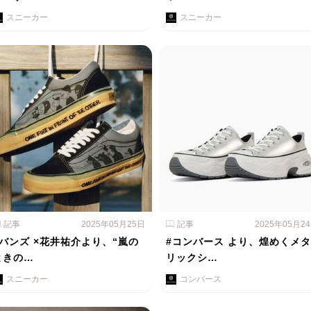
スニーカー
スニーカー
記事
2025年05月25日
記事
2025年05月2
#バンズ ×花井祐介より、“嵐の
#コンバース より、煌めくメタ
ときの…
リックシ…
スニーカー
コンバース