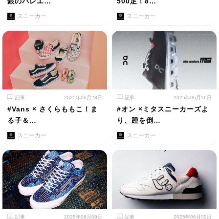
銀のバレエ…
500足！8…
スニーカー
スニーカー
記事
2025年06月23日
記事
2025年06月16日
#Vans × さくらももこ！ま
#オン ×ミタスニーカーズよ
る子＆…
り、踵を倒…
スニーカー
スニーカー
記事
2025年06月09日
記事
2025年06月09日