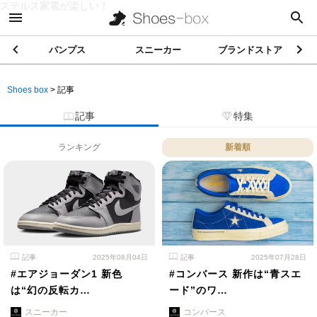
ステルス家電が楽しい！
パンプス
スニーカー
ブランドストア
Shoes box
>
記事
記事
特集
ランキング
新着順
記事
2025年08月04日
記事
2025年07月28日
#エアジョーダン1 新色
#コンバース 新作は“青スエ
は“幻の反転カ…
ード”のワ…
スニーカー
コンバース