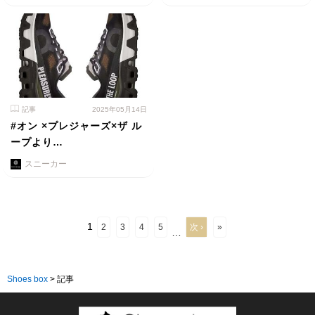
記事
2025年05月14日
#オン ×プレジャーズ×ザ ル
ープより…
スニーカー
1
2
3
4
5
次 ›
»
…
Shoes box
>
記事