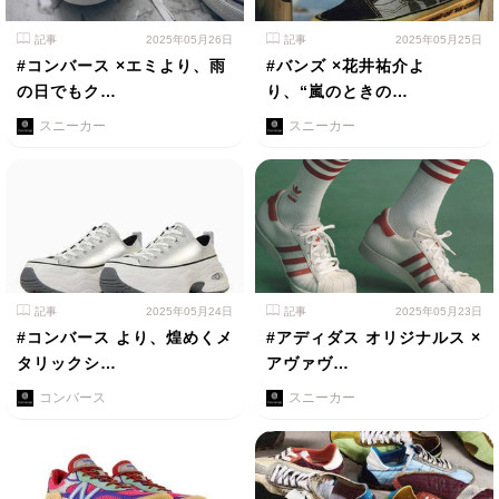
記事
2025年05月26日
記事
2025年05月25日
#コンバース ×エミより、雨
#バンズ ×花井祐介よ
の日でもク…
り、“嵐のときの…
スニーカー
スニーカー
記事
2025年05月24日
記事
2025年05月23日
#コンバース より、煌めくメ
#アディダス オリジナルス ×
タリックシ…
アヴァヴ…
コンバース
スニーカー