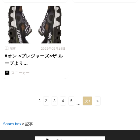
記事
2025年05月14日
#オン ×プレジャーズ×ザ ル
ープより…
スニーカー
1
2
3
4
5
次 ›
»
…
Shoes box
>
記事