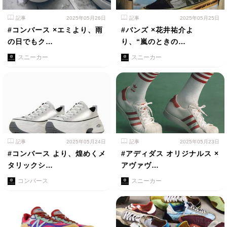
記事
2025年05月26日
記事
2025年05月25日
#コンバース ×エミより、雨
#バンズ ×花井祐介よ
の日でもク…
り、“嵐のときの…
スニーカー
スニーカー
記事
2025年05月24日
記事
2025年05月23日
#コンバース より、煌めくメ
#アディダス オリジナルス ×
タリックシ…
アヴァヴ…
コンバース
スニーカー