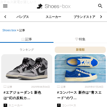
ステルス家電が楽しい！
パンプス
スニーカー
ブランドストア
Shoes box
>
記事
記事
特集
ランキング
新着順
記事
2025年08月04日
記事
2025年07月28日
#エアジョーダン1 新色
#コンバース 新作は“青スエ
は“幻の反転カ…
ード”のワ…
スニーカー
コンバース