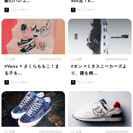
銀のバレエ…
500足！8…
スニーカー
スニーカー
記事
2025年06月23日
記事
2025年06月16日
#Vans × さくらももこ！ま
#オン ×ミタスニーカーズよ
る子＆…
り、踵を倒…
スニーカー
スニーカー
記事
2025年06月09日
記事
2025年06月09日