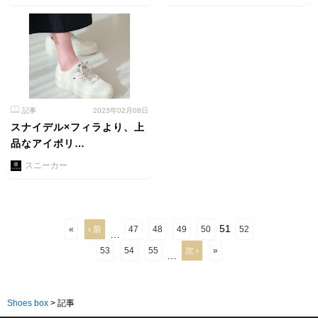
記事
2023年02月08日
スナイデル×フィラより、上
品なアイボリ…
スニーカー
51
«
‹ 前
47
48
49
50
52
…
53
54
55
次 ›
»
…
Shoes box
>
記事