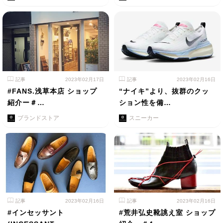
記事
2023年02月17日
記事
2023年02月16日
#FANS.浅草本店 ショップ
“ナイキ”より、抜群のクッ
紹介ー＃…
ション性を備…
ブランドストア
スニーカー
記事
2023年02月16日
記事
2023年02月16日
#インセッサント
#荒井弘史靴誂え室 ショップ