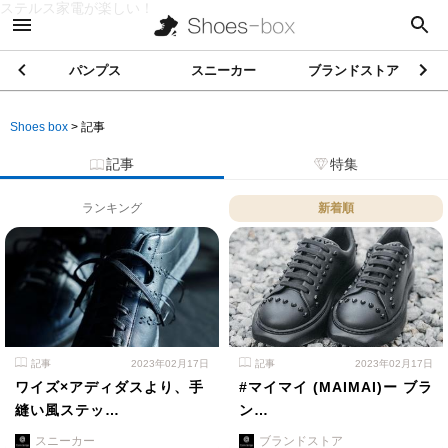
ステルス家電が楽しい！
パンプス
スニーカー
ブランドストア
Shoes box
>
記事
記事
特集
ランキング
新着順
記事
2023年02月17日
記事
2023年02月17日
ワイズ×アディダスより、手
#マイマイ (MAIMAI)ー ブラ
縫い風ステッ…
ン…
スニーカー
ブランドストア