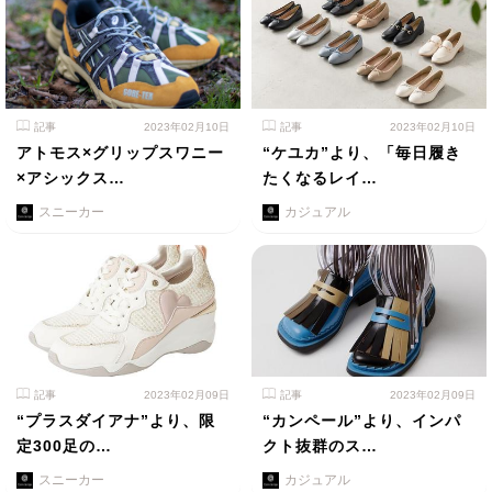
記事
2023年02月10日
記事
2023年02月10日
アトモス×グリップスワニー
“ケユカ”より、「毎日履き
×アシックス…
たくなるレイ…
スニーカー
カジュアル
記事
2023年02月09日
記事
2023年02月09日
“プラスダイアナ”より、限
“カンペール”より、インパ
定300足の…
クト抜群のス…
スニーカー
カジュアル