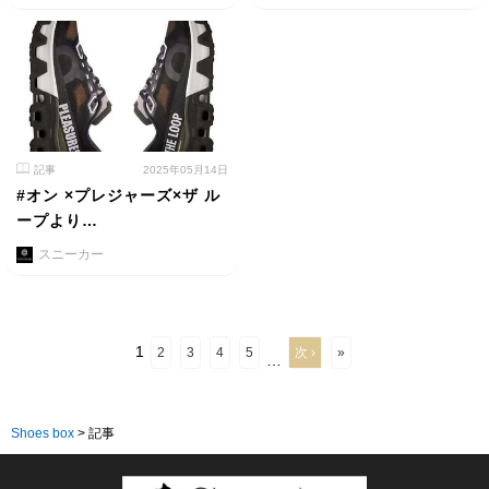
記事
2025年05月14日
#オン ×プレジャーズ×ザ ル
ープより…
スニーカー
1
2
3
4
5
次 ›
»
…
Shoes box
>
記事