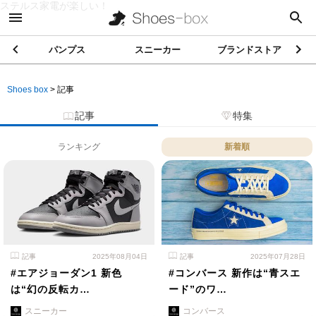
ステルス家電が楽しい！
パンプス
スニーカー
ブランドストア
Shoes box
>
記事
記事
特集
ランキング
新着順
記事
2025年08月04日
記事
2025年07月28日
#エアジョーダン1 新色
#コンバース 新作は“青スエ
は“幻の反転カ…
ード”のワ…
スニーカー
コンバース