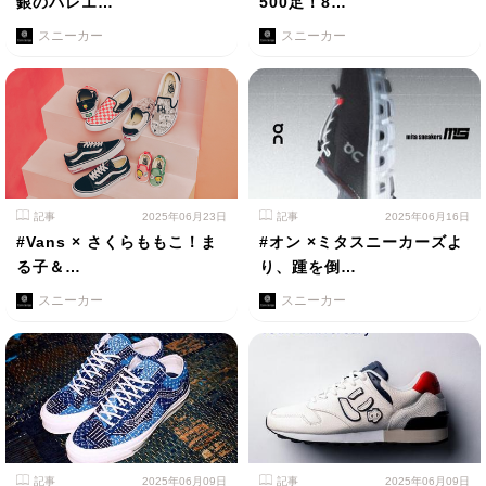
銀のバレエ…
500足！8…
スニーカー
スニーカー
記事
2025年06月23日
記事
2025年06月16日
#Vans × さくらももこ！ま
#オン ×ミタスニーカーズよ
る子＆…
り、踵を倒…
スニーカー
スニーカー
記事
2025年06月09日
記事
2025年06月09日