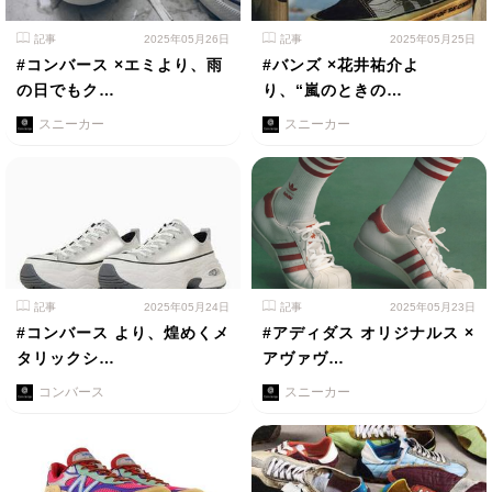
記事
2025年05月26日
記事
2025年05月25日
#コンバース ×エミより、雨
#バンズ ×花井祐介よ
の日でもク…
り、“嵐のときの…
スニーカー
スニーカー
記事
2025年05月24日
記事
2025年05月23日
#コンバース より、煌めくメ
#アディダス オリジナルス ×
タリックシ…
アヴァヴ…
コンバース
スニーカー