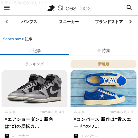
ステルス家電が楽しい！
パンプス
スニーカー
ブランドストア
Shoes box
>
記事
記事
特集
ランキング
新着順
記事
2025年08月04日
記事
2025年07月28日
#エアジョーダン1 新色
#コンバース 新作は“青スエ
は“幻の反転カ…
ード”のワ…
スニーカー
コンバース