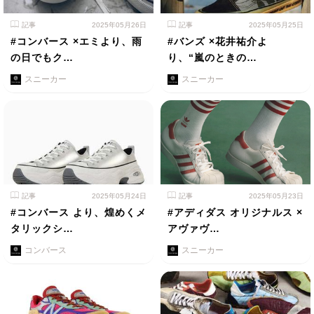
記事
2025年05月26日
記事
2025年05月25日
#コンバース ×エミより、雨
#バンズ ×花井祐介よ
の日でもク…
り、“嵐のときの…
スニーカー
スニーカー
記事
2025年05月24日
記事
2025年05月23日
#コンバース より、煌めくメ
#アディダス オリジナルス ×
タリックシ…
アヴァヴ…
コンバース
スニーカー