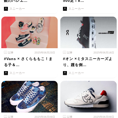
銀のバレエ…
500足！8…
スニーカー
スニーカー
記事
2025年06月23日
記事
2025年06月16日
#Vans × さくらももこ！ま
#オン ×ミタスニーカーズよ
る子＆…
り、踵を倒…
スニーカー
スニーカー
記事
2025年06月09日
記事
2025年06月09日