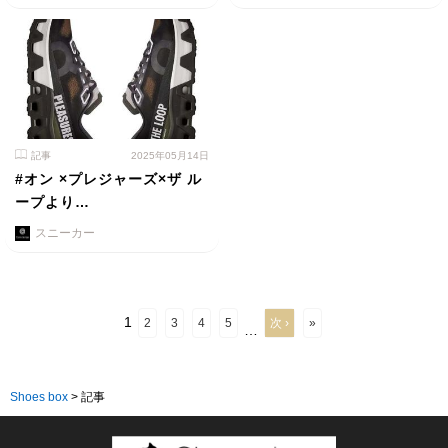
記事
2025年05月14日
#オン ×プレジャーズ×ザ ル
ープより…
スニーカー
1
2
3
4
5
次 ›
»
…
Shoes box
>
記事