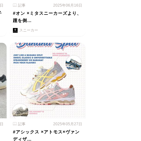
3日
記事
2025年06月16日
子
#オン ×ミタスニーカーズより、
踵を倒…
スニーカー
2日
記事
2025年05月27日
#アシックス ×アトモス×ヴァン
ディザ…