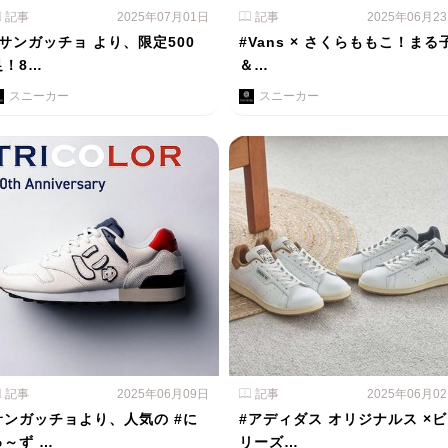
記事
2025年07月01日
記事
2025年06月2
#サンガッチョ より、限定500
#Vans × さくらももこ！まる
足！8…
＆…
スニーカー
スニーカー
記事
2025年06月09日
記事
2025年06月0
サンガッチョより、人気の #に
#アディダス オリジナルス ×ビ
ゅ～ず …
リーズ…