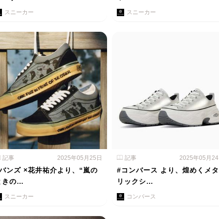
スニーカー
スニーカー
記事
2025年05月25日
記事
2025年05月2
#バンズ ×花井祐介より、“嵐の
#コンバース より、煌めくメタ
ときの…
リックシ…
スニーカー
コンバース