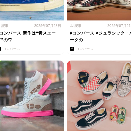
記事
2025年07月28日
記事
2025年07月2
#コンバース 新作は“青スエー
#コンバース ×ジュラシック・
ド”のワ…
ークの…
コンバース
コンバース