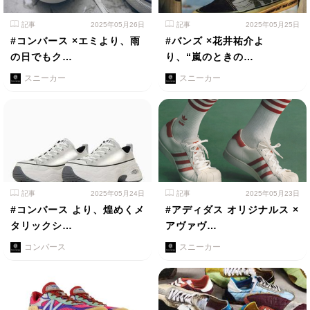
記事
2025年05月26日
記事
2025年05月25日
#コンバース ×エミより、雨
#バンズ ×花井祐介よ
の日でもク…
り、“嵐のときの…
スニーカー
スニーカー
記事
2025年05月24日
記事
2025年05月23日
#コンバース より、煌めくメ
#アディダス オリジナルス ×
タリックシ…
アヴァヴ…
コンバース
スニーカー