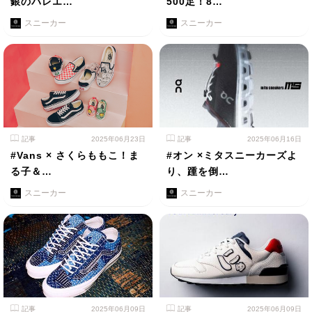
銀のバレエ…
500足！8…
スニーカー
スニーカー
記事
2025年06月23日
記事
2025年06月16日
#Vans × さくらももこ！ま
#オン ×ミタスニーカーズよ
る子＆…
り、踵を倒…
スニーカー
スニーカー
記事
2025年06月09日
記事
2025年06月09日