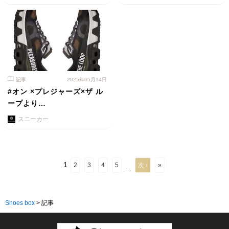
記事
2025年05月14日
#オン ×プレジャーズ×ザ ル
ープより…
スニーカー
1
2
3
4
5
次 ›
»
…
Shoes box
>
記事