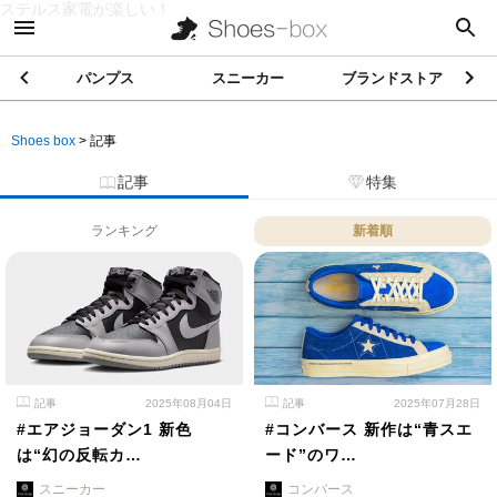
ステルス家電が楽しい！
パンプス
スニーカー
ブランドストア
Shoes box
>
記事
記事
特集
ランキング
新着順
記事
2025年08月04日
記事
2025年07月28日
#エアジョーダン1 新色
#コンバース 新作は“青スエ
は“幻の反転カ…
ード”のワ…
スニーカー
コンバース