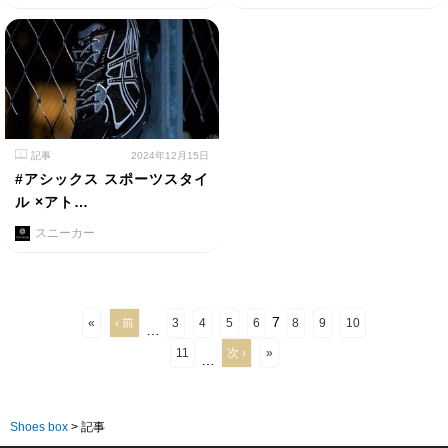
記事
2024年12月15日
#アシックス スポーツスタイ
ル ×アト…
スニーカー
7
«
‹ 前
3
4
5
6
8
9
10
…
11
次 ›
»
…
Shoes box
>
記事