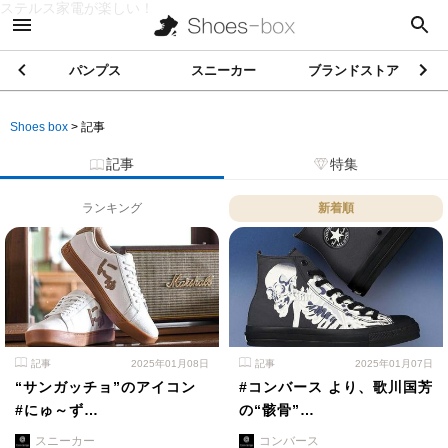
ステルス家電が楽しい！
パンプス
スニーカー
ブランドストア
Shoes box
>
記事
記事
特集
ランキング
新着順
記事
2025年01月08日
記事
2025年01月07日
“サンガッチョ”のアイコン
#コンバース より、歌川国芳
#にゅ～ず…
の“骸骨”…
スニーカー
コンバース