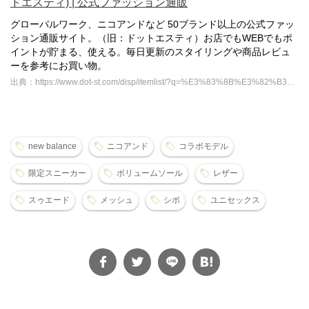
ドエスティ) | 公式ファッション通販
グローバルワーク、ニコアンドなど 50ブランド以上の公式ファッ
ション通販サイト。（旧：ドットエスティ）お店でもWEBでもポ
イントが貯まる、使える。毎日更新のスタイリングや商品レビュ
ーを参考にお買い物。
出典：https://www.dot-st.com/disp/itemlist/?q=%E3%83%8B%E3%82%B3%E3%82%A2%E3%83%B3%E3%83%89+%E3%83%8B%E3%83%A5%E3%83%BC%E3%83%90%E3%83%A9%E3%83%B3%E3%82%B9
new balance
ニコアンド
コラボモデル
限定スニーカー
ボリュームソール
レザー
スゥエード
メッシュ
シボ
ユニセックス